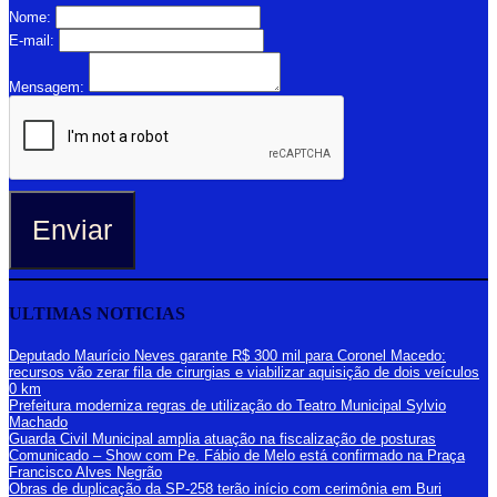
Nome:
E-mail:
Mensagem:
Enviar
ULTIMAS NOTICIAS
Deputado Maurício Neves garante R$ 300 mil para Coronel Macedo:
recursos vão zerar fila de cirurgias e viabilizar aquisição de dois veículos
0 km
Prefeitura moderniza regras de utilização do Teatro Municipal Sylvio
Machado
Guarda Civil Municipal amplia atuação na fiscalização de posturas
Comunicado – Show com Pe. Fábio de Melo está confirmado na Praça
Francisco Alves Negrão
Obras de duplicação da SP-258 terão início com cerimônia em Buri