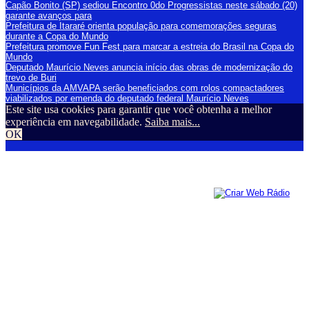
Capão Bonito (SP) sediou Encontro 0do Progressistas neste sábado (20)
garante avanços para
Prefeitura de Itararé orienta população para comemorações seguras
durante a Copa do Mundo
Prefeitura promove Fun Fest para marcar a estreia do Brasil na Copa do
Mundo
Deputado Maurício Neves anuncia início das obras de modernização do
trevo de Buri
Municípios da AMVAPA serão beneficiados com rolos compactadores
viabilizados por emenda do deputado federal Maurício Neves
Este site usa cookies para garantir que você obtenha a melhor
experiência em navegabilidade.
Saiba mais...
OK
94 FM Itararé| Todos os Direitos Reservados