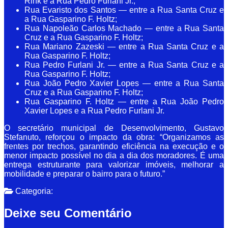
Rink e a Rua Pedro Furlani Jr.;
Rua Evaristo dos Santos — entre a Rua Santa Cruz e
a Rua Gasparino F. Holtz;
Rua Napoleão Carlos Machado — entre a Rua Santa
Cruz e a Rua Gasparino F. Holtz;
Rua Mariano Zazeski — entre a Rua Santa Cruz e a
Rua Gasparino F. Holtz;
Rua Pedro Furlani Jr. — entre a Rua Santa Cruz e a
Rua Gasparino F. Holtz;
Rua João Pedro Xavier Lopes — entre a Rua Santa
Cruz e a Rua Gasparino F. Holtz;
Rua Gasparino F. Holtz — entre a Rua João Pedro
Xavier Lopes e a Rua Pedro Furlani Jr.
O secretário municipal de Desenvolvimento, Gustavo
Stefanuto, reforçou o impacto da obra: “Organizamos as
frentes por trechos, garantindo eficiência na execução e o
menor impacto possível no dia a dia dos moradores. É uma
entrega estruturante para valorizar imóveis, melhorar a
mobilidade e preparar o bairro para o futuro.”
Categoria:
Deixe seu Comentário