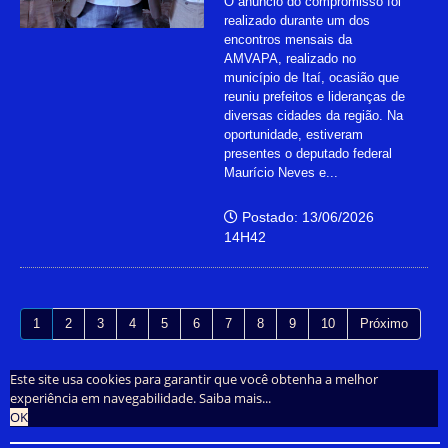
O anúncio do compromisso foi
realizado durante um dos
encontros mensais da
AMVAPA, realizado no
município de Itaí, ocasião que
reuniu prefeitos e lideranças de
diversas cidades da região. Na
oportunidade, estiveram
presentes o deputado federal
Maurício Neves e...
Postado: 13/06/2026
14H42
1
2
3
4
5
6
7
8
9
10
Próximo
Este site usa cookies para garantir que você obtenha a melhor
experiência em navegabilidade.
Saiba mais...
OK