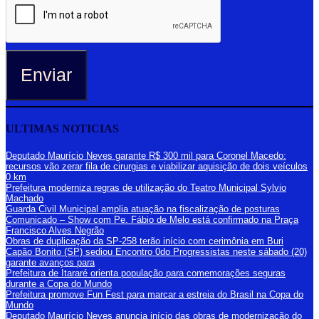
Enviar
ULTIMAS NOTICIAS
Deputado Maurício Neves garante R$ 300 mil para Coronel Macedo:
recursos vão zerar fila de cirurgias e viabilizar aquisição de dois veículos
0 km
Prefeitura moderniza regras de utilização do Teatro Municipal Sylvio
Machado
Guarda Civil Municipal amplia atuação na fiscalização de posturas
Comunicado – Show com Pe. Fábio de Melo está confirmado na Praça
Francisco Alves Negrão
Obras de duplicação da SP-258 terão início com cerimônia em Buri
Capão Bonito (SP) sediou Encontro 0do Progressistas neste sábado (20)
garante avanços para
Prefeitura de Itararé orienta população para comemorações seguras
durante a Copa do Mundo
Prefeitura promove Fun Fest para marcar a estreia do Brasil na Copa do
Mundo
Deputado Maurício Neves anuncia início das obras de modernização do