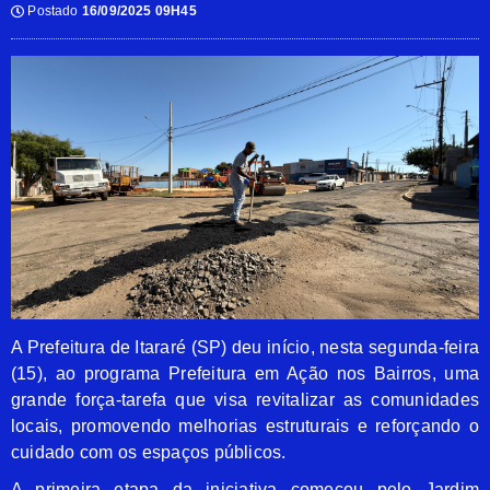
Postado
16/09/2025 09H45
A Prefeitura de Itararé (SP) deu início, nesta segunda-feira
(15), ao programa Prefeitura em Ação nos Bairros, uma
grande força-tarefa que visa revitalizar as comunidades
locais, promovendo melhorias estruturais e reforçando o
cuidado com os espaços públicos.
A primeira etapa da iniciativa começou pelo Jardim