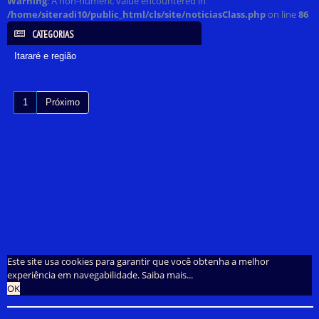
Warning
: A non-numeric value encountered in
/home/siteradi10/public_html/cls/site/noticiasClass.php
on line
86
CATEGORIAS
Itararé e região
1
Próximo
Este site usa cookies para garantir que você obtenha a melhor
experiência em navegabilidade.
Saiba mais...
OK